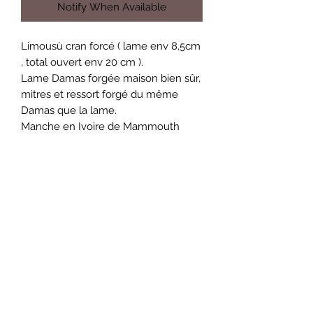
Notify When Available
Limousù cran forcé ( lame env 8,5cm
, total ouvert env 20 cm ).
Lame Damas forgée maison bien sûr,
mitres et ressort forgé du même
Damas que la lame.
Manche en Ivoire de Mammouth
(pulpe) origine Sibérie.
La gamme Limousù Collection est le
choix prisé du collectionneur avisé
ou passionné de couteaux.
Nicolas Dudognon
dudognon.nico@gmail.com