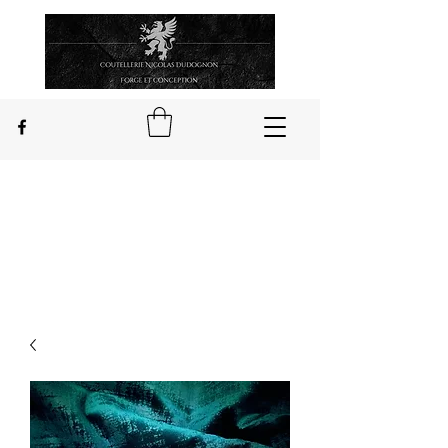
Nicolas Dudognon
Craftsman cutler
in Châteauponsac in Limousin