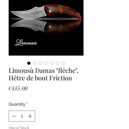
Limousù Damas "flêche",
Hêtre de bout Friction
Price
€445.00
Quantity
*
Out of Stock