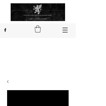
Nicolas Dudognon
Craftsman cutler
in Châteauponsac in Limousin