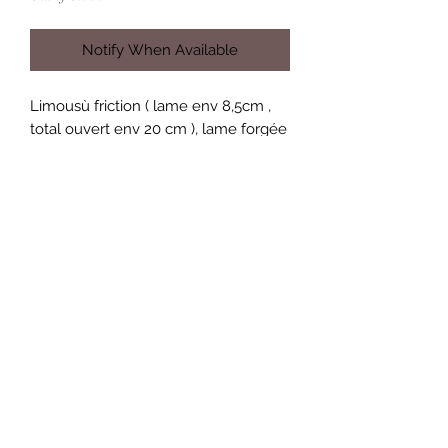
Notify When Available
Limousù friction ( lame env 8,5cm ,
total ouvert env 20 cm ), lame forgée
en acier Damas "Flèches" 320
couches 90mcv8/15n20, manche
plein en Hêtre de bout Stabilisé.
Nicolas Dudognon
dudognon.nico@gmail.com
Condition générales de ventes et
d'utilisation