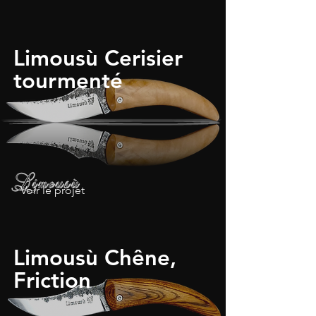
Limousù Cerisier
tourmenté
Voir le projet
Limousù Chêne,
Friction