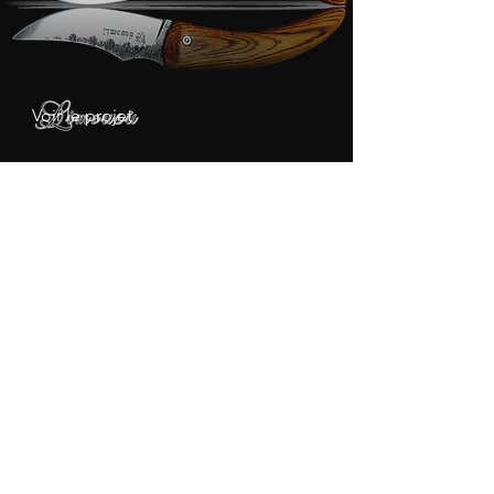
Voir le projet
Limousù Cocobolo,
Friction
Voir le projet