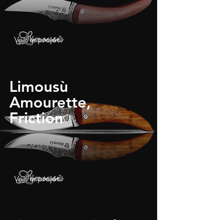
Voir le projet
Limousù
Amourette,
Friction
Voir le projet