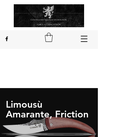
Nicolas Dudognon
Craftsman cutler
in Châteauponsac in Limousin
Limousù
Amarante, Friction